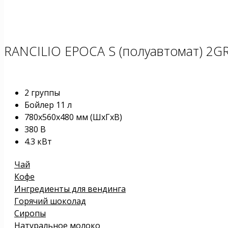
RANCILIO EPOCA S (полуавтомат) 2G
2 группы
Бойлер 11 л
780x560x480 мм (ШxГxВ)
380 В
4.3 кВт
Чай
Кофе
Ингредиенты для вендинга
Горячий шоколад
Сиропы
Натуральное молоко