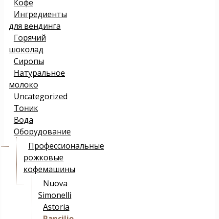
Кофе
Ингредиенты
для вендинга
Горячий
шоколад
Сиропы
Натуральное
молоко
Uncategorized
Тоник
Вода
Оборудование
Профессиональные
рожковые
кофемашины
Nuova
Simonelli
Astoria
Rancilio