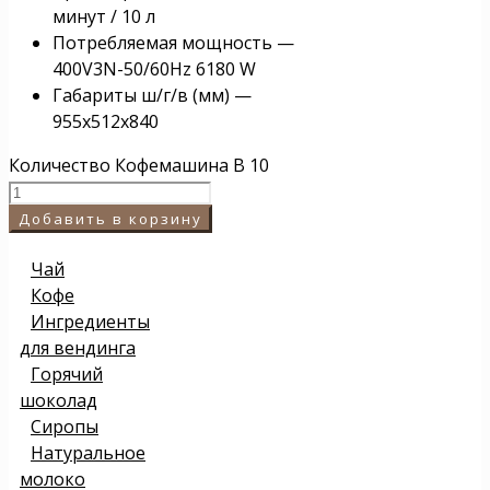
минут / 10 л
Потребляемая мощность —
400V3N-50/60Hz 6180 W
Габариты ш/г/в (мм) —
955х512х840
Количество Кофемашина B 10
Добавить в корзину
Чай
Кофе
Ингредиенты
для вендинга
Горячий
шоколад
Сиропы
Натуральное
молоко