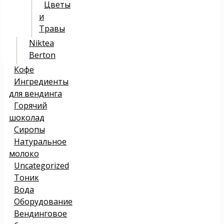
Цветы
и
Травы
Niktea
Berton
Кофе
Ингредиенты
для вендинга
Горячий
шоколад
Сиропы
Натуральное
молоко
Uncategorized
Тоник
Вода
Оборудование
Вендинговое