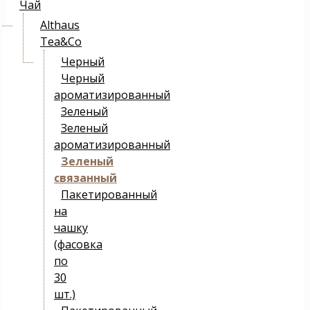
Чай
Althaus
Tea&Co
Черный
Черный
ароматизированный
Зеленый
Зеленый
ароматизированный
Зеленый
связанный
Пакетированный
на
чашку
(фасовка
по
30
шт.)