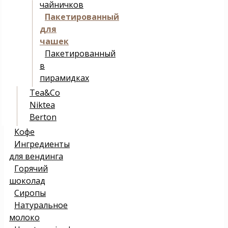
чайничков
Пакетированный
для
чашек
Пакетированный
в
пирамидках
Tea&Co
Niktea
Berton
Кофе
Ингредиенты
для вендинга
Горячий
шоколад
Сиропы
Натуральное
молоко