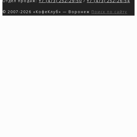
Отдел продаж:
+7 (473) 252-29-50
/
+7 (473) 252-26-54
© 2007-2026 «КофеКлуб» — Воронеж
Поиск по сайту